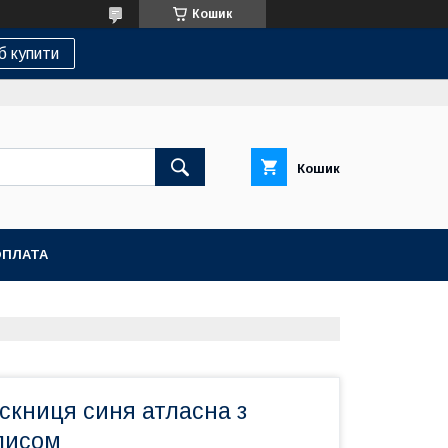
Кошик
б купити
Кошик
ОПЛАТА
скниця синя атласна з
писом