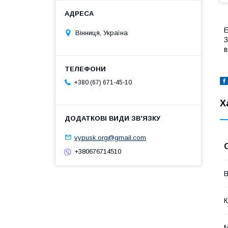
Е
Вінниця, Україна
3
в
+380 (67) 671-45-10
Х
vypusk.org@gmail.com
+380676714510
В
К
М