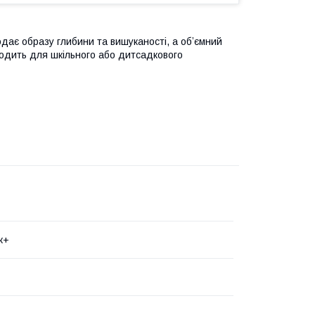
одає образу глибини та вишуканості, а обʼємний
ходить для шкільного або дитсадкового
к+