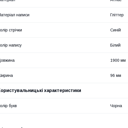
атеріал написи
Гліттер
олір стрічки
Синій
олір напису
Білий
Довжина
1900 мм
Ширина
96 мм
Користувальницькі характеристики
олір букв
Чорна