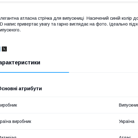
легантна атласна стрічка для випускниці Насичений синій колір д
D напис привертає увагу та гарно виглядає на фото. Ідеально під
ипускного.
арактеристики
Основні атрибути
иробник
Випускни
раїна виробник
Україна
атеріал
Атлас