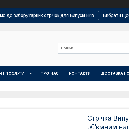
о до вибору гарних стрічок для Випускників
Вибрати що
И І ПОСЛУГИ
ПРО НАС
КОНТАКТИ
ДОСТАВКА І 
Стрічка Випу
об'ємним на