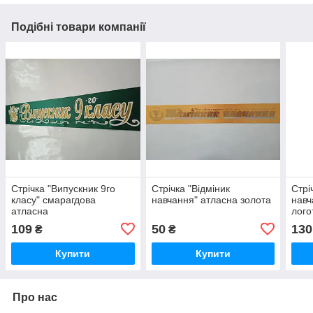
Подібні товари компанії
Стрічка "Випускник 9го
Стрічка "Відміник
Стрі
класу" смарагдова
навчання" атласна золота
навч
атласна
лого
109
50
130
₴
₴
Купити
Купити
Про нас