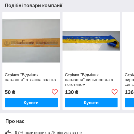
Подібні товари компанії
Стрічка "Відміник
Стрічка "Відміник
Стрі
навчання" атласна золота
навчання" синьо жовта з
виро
логотипом
синь
50
130
136
₴
₴
Купити
Купити
Про нас
97% позитивних з 75 відгуків за рік