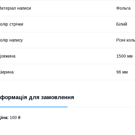
атеріал написи
Фольга
олір стрічки
Білий
олір напису
Різні кол
Довжина
1500 мм
Ширина
96 мм
нформація для замовлення
іна:
100 ₴