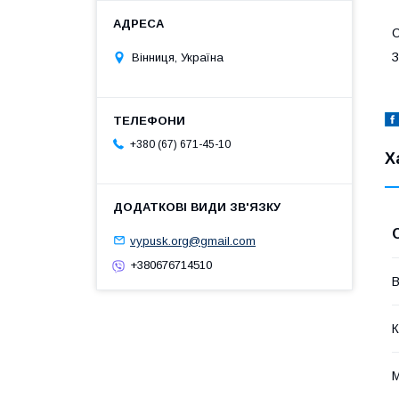
С
З
Вінниця, Україна
+380 (67) 671-45-10
Х
vypusk.org@gmail.com
+380676714510
В
К
М