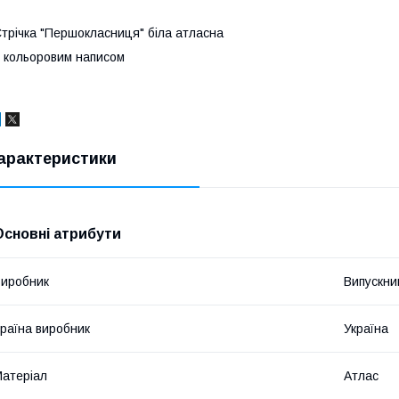
трічка "Першокласниця" біла атласна
 кольоровим написом
арактеристики
Основні атрибути
иробник
Випускни
раїна виробник
Україна
атеріал
Атлас