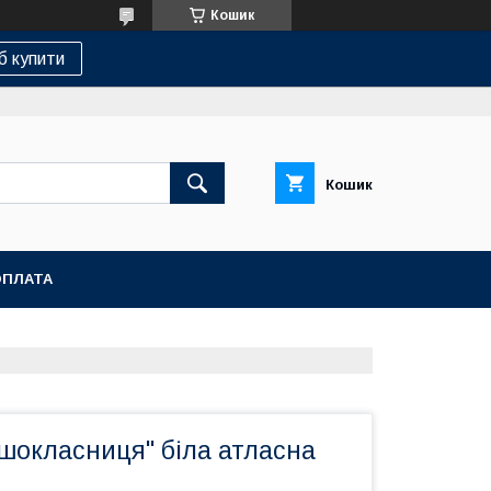
Кошик
б купити
Кошик
ОПЛАТА
шокласниця" біла атласна