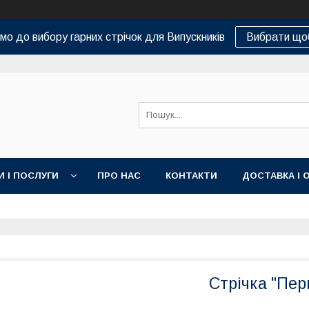
о до вибору гарних стрічок для Випускників
Вибрати що
И І ПОСЛУГИ
ПРО НАС
КОНТАКТИ
ДОСТАВКА І 
Стрічка "Пер