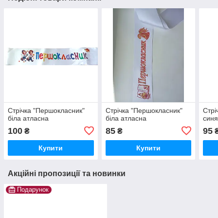
Стрічка "Першокласник"
Стрічка "Першокласник"
Стрі
біла атласна
біла атласна
синя
100
85
95
₴
₴
Купити
Купити
Акційні пропозиції та новинки
Подарунок