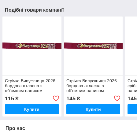
Подібні товари компанії
Стрічка Випускниця 2026
Стрічка Випускниця 2026
Стрі
бордова атласна з
бордова атласна з
сріб
об'ємним написом
об'ємним написом
нап
115
145
145
₴
₴
Купити
Купити
Про нас