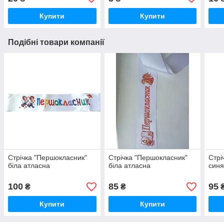
Купити
Купити
Подібні товари компанії
Стрічка "Першокласник"
Стрічка "Першокласник"
Стрі
біла атласна
біла атласна
синя
100
85
95
₴
₴
Купити
Купити