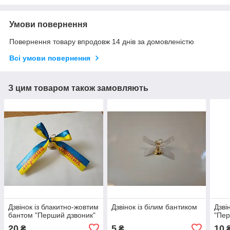
Умови повернення
Повернення товару впродовж 14 днів за домовленістю
Всі умови повернення
З цим товаром також замовляють
Дзвінок із блакитно-жовтим
Дзвінок із білим бантиком
Дзві
бантом "Перший дзвоник"
"Пер
20
5
10
₴
₴